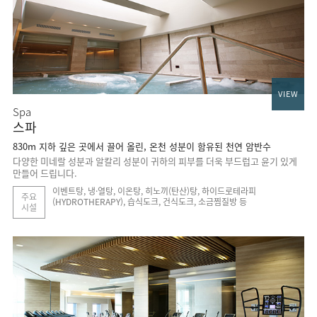
VIEW
Spa
스파
830m 지하 깊은 곳에서 끌어 올린, 온천 성분이 함유된 천연 암반수
다양한 미네랄 성분과 알칼리 성분이 귀하의 피부를 더욱 부드럽고 윤기 있게
만들어 드립니다.
이벤트탕, 냉·열탕, 이온탕, 히노끼(탄산)탕, 하이드로테라피
주요
(HYDROTHERAPY), 습식도크, 건식도크, 소금찜질방 등
시설