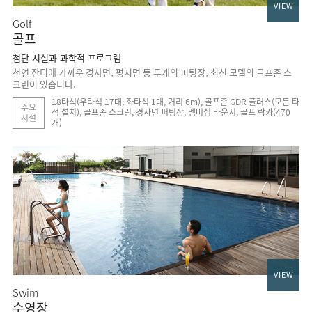
VIEW
Golf
골프
첨단 시설과 과학적 프로그램
천연 잔디에 가까운 경사면, 평지면 등 두개의 퍼팅장, 최신 모델의 골프존 스
크린이 있습니다.
18타석(우타석 17대, 좌타석 1대, 거리 6m), 골프존 GDR 플러스(모든 타
주요
석 설치), 골프존 스크린, 경사면 퍼팅장, 멤버십 라운지, 골프 락카(470
시설
개)
VIEW
Swim
수영장